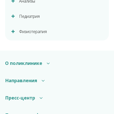
Анализы
Педиатрия
Физиотерапия
О поликлинике
Структура поликлиники
Направления
Галерея
Отзывы
Консультации специалистов
Пресс-центр
Инструментальные исследования
Лабораторные исследования
Новости