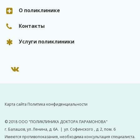
О поликлинике
Санитарно-эпидемиологическое заключение
Правила предоставления платных медицинских услуг ООО "П
Контакты
Правила внутреннего распорядка для потребителей услуг О
Услуги поликлиники
Надзорные органы и органы для обращений (жалоб)
Документы для загрузки
Карта сайта
Политика конфиденциальности
© 2018
ООО "ПОЛИКЛИНИКА ДОКТОРА ПАРАМОНОВА"
г. Балашов, ул. Ленина, д. 6А.
|
ул. Софинского , д. 2, пом. 6
Имеются противопоказания, необходима консультация специалиста.