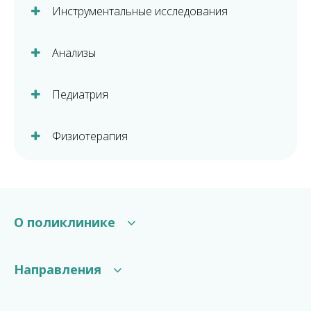
Инструментальные исследования
Анализы
Педиатрия
Физиотерапия
О поликлинике
Структура поликлиники
Направления
Галерея
Отзывы
Консультации специалистов