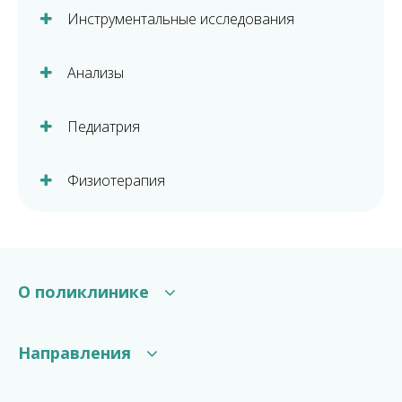
Инструментальные исследования
Анализы
Педиатрия
Физиотерапия
О поликлинике
Структура поликлиники
Направления
Галерея
Отзывы
Консультации специалистов